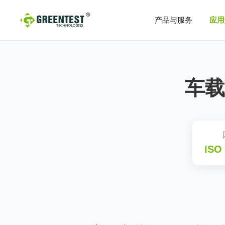
产品与服务
应用
测试软件与系统
车载
GtestWorks自动化测试平台
VectWorks 3.0电性能测试软件
PTS系列电性能测试系统
产品数据表
用
汽车工业
电磁兼容性
半导体
电流探头
ISO
IsoVu™隔离电流探头
CWTMini50HF系列柔性电流探头
CWTMini系列柔性电流探头
CWT Ultra-mini系列柔性电流探头