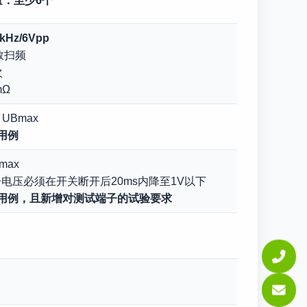
量：至少6个
0kHz/6Vpp
数扫频
次
mΩ
，UBmax
用例
Bmax
电压必须在开关断开后20ms内降至1V以下
试用例，且新增对测试端子的试验要求