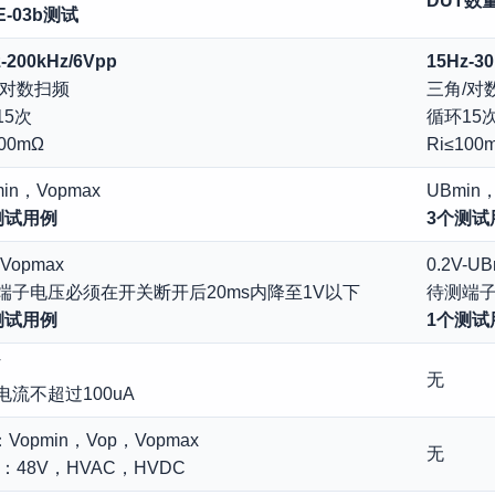
DUT数
-03b测试
-200kHz/6Vpp
15Hz-3
/对数扫频
三角/对
15次
循环15
100mΩ
Ri≤100
min，Vopmax
UBmin
测试用例
3个测试
-Vopmax
0.2V-U
端子电压必须在开关断开后20ms内降至1V以下
待测端子
测试用例
1个测
V
无
电流不超过100uA
：Vopmin，Vop，Vopmax
无
er：48V，HVAC，HVDC