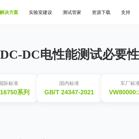
解决方案
实验室建设
测试管家
资源下载
支持
开关系统
测试管家服务
DC-DC电性能测试必要
DGR3080系列双模多路切换开关
DGR0800系列双模多路切换开关
服务流程
RSP26xxK/RSP26xxKF 射频开关系统
户手册
应用&驱动软件
应用
与器件
低空飞行器
具身智能机器人
增强版服务内容
国际标准
国内标准
车厂标
电压探头
 16750系列
GB/T 24347-2021
VW80000:
IsoVu™系列光隔离电压探头
TPR1000/4000系列电源轨探头
BumbleBee®系列高压差分探头
HORNET®系列高压差分探头