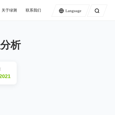
关于绿测
联系我们
Language
高速数据记录仪
服务依据及节点
性分析
DL950示波记录仪
SL2000 高速数据采集系统
标准版服务内容
SL1000高速数据采集仪
指南
产品视频
GM10数据采集系统
AI数据中心
电池
尊享版服务内容
准
密封检测仪
2021
AX8500系列高精度差压检漏仪