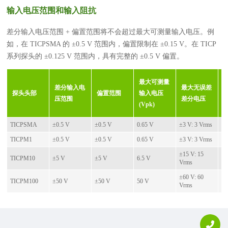
输入电压范围和输入阻抗
差分输入电压范围 + 偏置范围将不会超过最大可测量输入电压。例
如，在 TICPSMA 的 ±0.5 V 范围内，偏置限制在 ±0.15 V。在 TICP
系列探头的 ±0.125 V 范围内，具有完整的 ±0.5 V 偏置。
最大可测量
差分输入电
最大无误差
探头头部
偏置范围
输入电压
压范围
差分电压
(Vpk)
TICPSMA
±0.5 V
±0.5 V
0.65 V
±3 V: 3 Vrms
50
TICPM1
±0.5 V
±0.5 V
0.65 V
±3 V: 3 Vrms
50
±15 V: 15
50
TICPM10
±5 V
±5 V
6.5 V
Vrms
pf
±60 V: 60
50
TICPM100
±50 V
±50 V
50 V
Vrms
pf