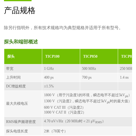
产品规格
除另行指明外，所有技术规格均为典型规格并适用于所有型号。
探头和端部概述
探头
TICP100
TICP050
TICP025
带宽
1 GHz
500 MHz
250 MHz
上升时间
400 ps
700 ps
1.4 ns
DC增益精度
±1.5%
1800 V（用于污染度1的环境，瞬态电平不超过5kV
）
pk
1300 V（污染度2，瞬态电平不超过5kV
时的最大值）
pk
最大共模电压
600 V CAT III（污染度2）
1000 V CAT II（污染度2）
4.70 nV/√Hz（20 MHz时＜21 μV
）
RMS噪声频谱密度
RMS
探头电缆长度
2米（78英寸）