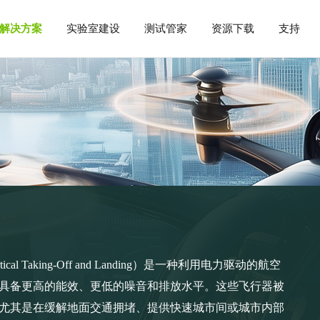
解决方案
实验室建设
测试管家
资源下载
支持
开关系统
测试管家服务
DGR3080系列双模多路切换开关
DGR0800系列双模多路切换开关
服务流程
RSP26xxK/RSP26xxKF 射频开关系统
户手册
应用&驱动软件
应用
增强版服务内容
与器件
低空飞行器
具身智能机器人
电压探头
IsoVu™系列光隔离电压探头
TPR1000/4000系列电源轨探头
BumbleBee®系列高压差分探头
HORNET®系列高压差分探头
tical Taking-Off and Landing）是一种利用电力驱动的航空
具备更高的能效、更低的噪音和排放水平。这些飞行器被
尤其是在缓解地面交通拥堵、提供快速城市间或城市内部