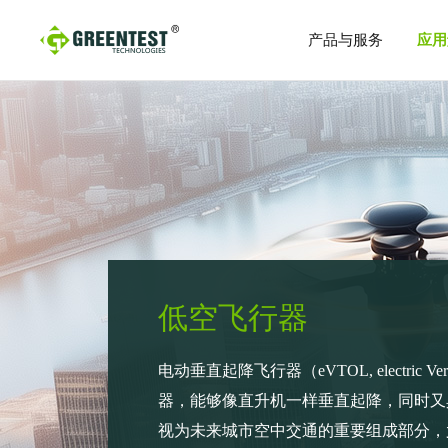
产品与服务
应用
测试软件与系统
GtestWorks自动化测试平台
VectWorks 3.0电性能测试软件
PTS系列电性能测试系统
产品数据表
用
汽车工业
电磁兼容性
半导体
电流探头
IsoVu™隔离电流探头
低空飞行器
CWTMini50HF系列柔性电流探头
CWTMini系列柔性电流探头
CWT Ultra-mini系列柔性电流探头
电动垂直起降飞行器（eVTOL, electric Ver
器，能够像直升机一样垂直起降，同时又
视为未来城市空中交通的重要组成部分，