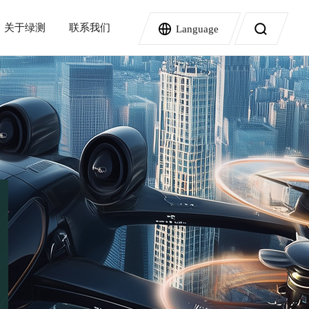
关于绿测
联系我们
Language
高速数据记录仪
服务依据及节点
DL950示波记录仪
SL2000 高速数据采集系统
标准版服务内容
SL1000高速数据采集仪
GM10数据采集系统
指南
产品视频
尊享版服务内容
AI数据中心
电池
密封检测仪
AX8500系列高精度差压检漏仪