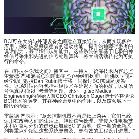
BCI可在大脑与外部设备之间建立直接通信，从而实现多种
应用，例如恢复瘫痪患者的运动功能、提升沟通障碍患者的
说话能力，甚至增强认知能力。这些系统依靠基于电极的神
经信号采集和先进的信号处理算法，将大脑活动转化为可执
行的命令。
在《科技在你我之间》播客中，主持人、贸泽技术内容总监
雷蒙德·严和麻省总医院重症监护神经科医师、哈佛医学院神
经学助理教授Dan Rubin博士将一同探讨BCI实施的复杂
性。这场对话内容包括神经技术在延迟方面的挑战，以及信
号保真度和伦理考量等问题。此外，g.tec Medical
Engineering的创始人兼CEO Christoph Guger博士还将谈论
BCI技术的演变、其在神经康复中的作用，以及该领域下一
阶段的创新。
雷蒙德·严表示：“意念控制机器不再是纸上谈兵，它们已经
运用在改善人们的生活上。神经信号处理、非侵入性电极技
术和AI驱动分析的进步正加速BCI的落地。这一期的全新系
列将重点介绍让这些系统更普及、更有效的工程设计进展。”