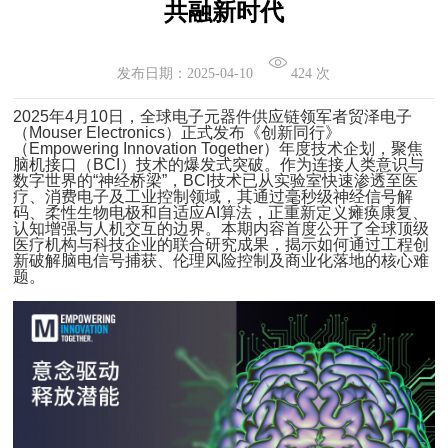
共融新时代
发布日期：2025-04-10
424 次
2025年4月10日，全球电子元器件供应链领军者贸泽电子
（Mouser Electronics）正式发布《创新同行》
（Empowering Innovation Together）年度技术企划，聚焦
脑机接口（BCI）技术的爆发式突破。作为连接人类意识与
数字世界的“神经桥梁”，BCI技术已从实验室快速渗透至医
疗、消费电子及工业控制领域，其通过毫秒级神经信号解
码、柔性生物电极和自适应AI算法，正重新定义瘫痪康复、
认知增强与人机交互的边界。本期内容首度公开了全球顶级
医疗机构与科技企业的联合研究成果，揭示如何通过工程创
新破解脑电信号捕获、伦理风险控制及商业化落地的核心难
题。