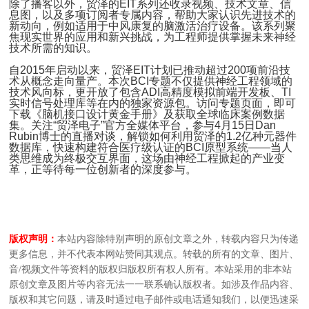
除了播客以外，贸泽的EIT系列还收录视频、技术文章、信
息图，以及多项订阅者专属内容，帮助大家认识先进技术的
新动向，例如适用于中风康复的脑激活治疗设备。该系列聚
焦现实世界的应用和新兴挑战，为工程师提供掌握未来神经
技术所需的知识。
自2015年启动以来，贸泽EIT计划已推动超过200项前沿技
术从概念走向量产。本次BCI专题不仅提供神经工程领域的
技术风向标，更开放了包含ADI高精度模拟前端开发板、TI
实时信号处理库等在内的独家资源包。访问专题页面，即可
下载《脑机接口设计黄金手册》及获取全球临床案例数据
集。关注“贸泽电子”官方全媒体平台，参与4月15日Dan
Rubin博士的直播对谈，解锁如何利用贸泽的1.2亿种元器件
数据库，快速构建符合医疗级认证的BCI原型系统——当人
类思维成为终极交互界面，这场由神经工程掀起的产业变
革，正等待每一位创新者的深度参与。
版权声明：
本站内容除特别声明的原创文章之外，转载内容只为传递
更多信息，并不代表本网站赞同其观点。转载的所有的文章、图片、
音/视频文件等资料的版权归版权所有权人所有。本站采用的非本站
原创文章及图片等内容无法一一联系确认版权者。如涉及作品内容、
版权和其它问题，请及时通过电子邮件或电话通知我们，以便迅速采