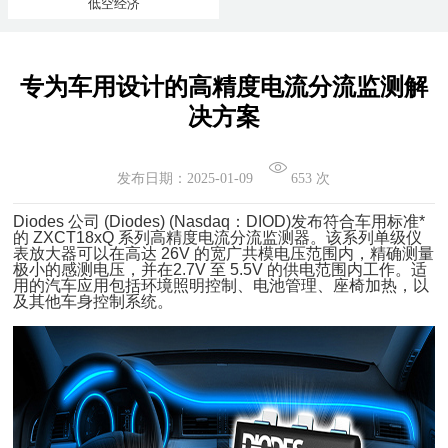
低空经济
专为车用设计的高精度电流分流监测解
决方案
发布日期：2025-01-09
653 次
Diodes 公司 (Diodes) (Nasdaq：DIOD)发布符合车用标准*
的 ZXCT18xQ 系列高精度电流分流监测器。该系列单级仪
表放大器可以在高达 26V 的宽广共模电压范围内，精确测量
极小的感测电压，并在2.7V 至 5.5V 的供电范围内工作。适
用的汽车应用包括环境照明控制、电池管理、座椅加热，以
及其他车身控制系统。