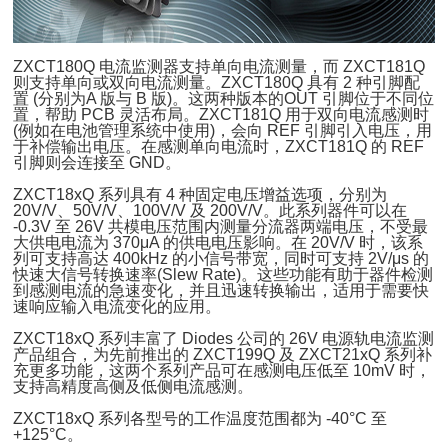
ZXCT180Q 电流监测器支持单向电流测量，而 ZXCT181Q
则支持单向或双向电流测量。ZXCT180Q 具有 2 种引脚配
置 (分别为A 版与 B 版)。这两种版本的OUT 引脚位于不同位
置，帮助 PCB 灵活布局。ZXCT181Q 用于双向电流感测时
(例如在电池管理系统中使用)，会向 REF 引脚引入电压，用
于补偿输出电压。在感测单向电流时，ZXCT181Q 的 REF
引脚则会连接至 GND。
ZXCT18xQ 系列具有 4 种固定电压增益选项，分别为
20V/V、50V/V、100V/V 及 200V/V。此系列器件可以在
-0.3V 至 26V 共模电压范围内测量分流器两端电压，不受最
大供电电流为 370μA 的供电电压影响。在 20V/V 时，该系
列可支持高达 400kHz 的小信号带宽，同时可支持 2V/μs 的
快速大信号转换速率(Slew Rate)。这些功能有助于器件检测
到感测电流的急速变化，并且迅速转换输出，适用于需要快
速响应输入电流变化的应用。
ZXCT18xQ 系列丰富了 Diodes 公司的 26V 电源轨电流监测
产品组合，为先前推出的 ZXCT199Q 及 ZXCT21xQ 系列补
充更多功能，这两个系列产品可在感测电压低至 10mV 时，
支持高精度高侧及低侧电流感测。
ZXCT18xQ 系列各型号的工作温度范围都为 -40°C 至
+125°C。